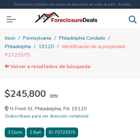
Exclusivos listados de casas en ejecución en todo el país. Acceda
ahora a
más de 1.5 millones
de propiedades!
Inicio
Pennsylvania
Philadelphia Condado
Philadelphia
19120
Identificación de la propiedad:
P2723575
Volver a resultados de búsqueda
$245,800
EMV
N Front St, Philadelphia, PA 19120
(Subscríbase para ver dirección completa)
3
Dorm
2
Bañ
ID:
P2723575