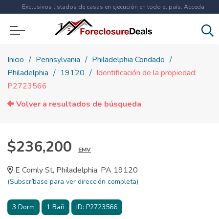
Exclusivos listados de casas en ejecución en todo el país. Acceda
ahora a
más de 1.5 millones
de propiedades!
Inicio
Pennsylvania
Philadelphia Condado
Philadelphia
19120
Identificación de la propiedad:
P2723566
Volver a resultados de búsqueda
$236,200
EMV
E Comly St, Philadelphia, PA 19120
(Subscríbase para ver dirección completa)
3
Dorm
1
Bañ
ID:
P2723566