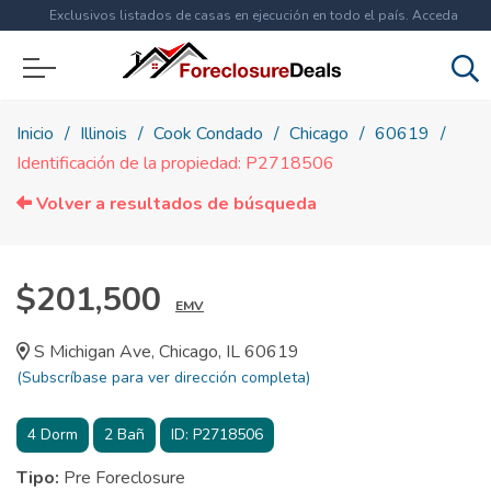
Exclusivos listados de casas en ejecución en todo el país. Acceda
ahora a
más de 1.5 millones
de propiedades!
Inicio
Illinois
Cook Condado
Chicago
60619
Identificación de la propiedad: P2718506
Volver a resultados de búsqueda
$201,500
EMV
S Michigan Ave, Chicago, IL 60619
(Subscríbase para ver dirección completa)
4
Dorm
2
Bañ
ID:
P2718506
Tipo:
Pre Foreclosure