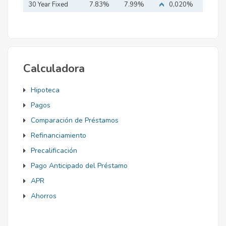
Mortgage
30 Year Fixed
7.83%
7.99%
0,020%
Mortgage
Calculadora
Hipoteca
Pagos
Comparación de Préstamos
Refinanciamiento
Precalificación
Pago Anticipado del Préstamo
APR
Ahorros