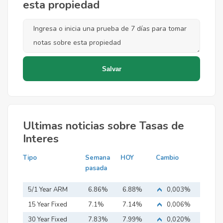
esta propiedad
Ultimas noticias sobre Tasas de
Interes
Tipo
Semana
HOY
Cambio
pasada
5/1 Year ARM
6.86%
6.88%
0,003%
15 Year Fixed
7.1%
7.14%
0,006%
Mortgage
30 Year Fixed
7.83%
7.99%
0,020%