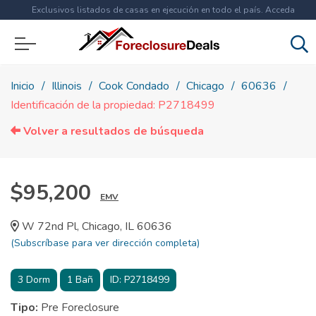
Exclusivos listados de casas en ejecución en todo el país. Acceda
ahora a
más de 1.5 millones
de propiedades!
Inicio
Illinois
Cook Condado
Chicago
60636
Identificación de la propiedad: P2718499
Volver a resultados de búsqueda
$95,200
EMV
W 72nd Pl, Chicago, IL 60636
(Subscríbase para ver dirección completa)
3
Dorm
1
Bañ
ID:
P2718499
Tipo:
Pre Foreclosure