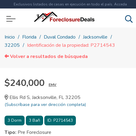
Exclusivos listados de casas en ejecución en todo el país. Acceda
ahora a
más de 1.5 millones
de propiedades!
Inicio
Florida
Duval Condado
Jacksonville
32205
Identificación de la propiedad: P2714543
Volver a resultados de búsqueda
$240,000
EMV
Ellis Rd S, Jacksonville, FL 32205
(Subscríbase para ver dirección completa)
3
Dorm
3
Bañ
ID:
P2714543
Tipo:
Pre Foreclosure