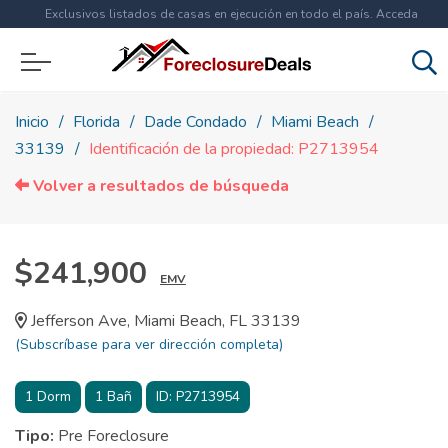
Exclusivos listados de casas en ejecución en todo el país. Acceda
ahora a
más de 1.5 millones
de propiedades!
Inicio
Florida
Dade Condado
Miami Beach
33139
Identificación de la propiedad: P2713954
Volver a resultados de búsqueda
$241,900
EMV
Jefferson Ave, Miami Beach, FL 33139
(Subscríbase para ver dirección completa)
1
Dorm
1
Bañ
ID:
P2713954
Tipo:
Pre Foreclosure