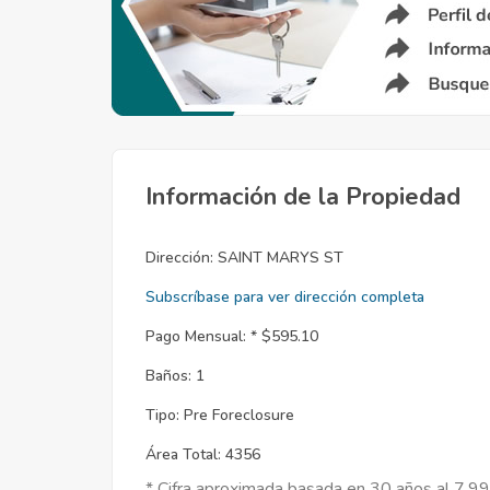
Información de la Propiedad
Dirección:
SAINT MARYS ST
Subscríbase para ver dirección completa
Pago Mensual: *
$595.10
Baños:
1
Tipo:
Pre Foreclosure
Área Total:
4356
* Cifra aproximada basada en 30 años al 7.9