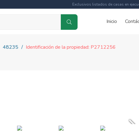
Exclusivos listados de casas en ejecu
Inicio
Contá
48235
Identificación de la propiedad: P2712256