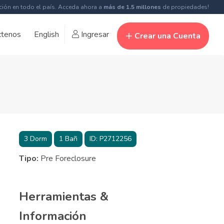
ción en todo el país. Acceda ahora a
más de 1.5 millones
de propiedades!
ctenos
English
Ingresar
Crear una Cuenta
3
Dorm
1
Bañ
ID:
P2712256
Tipo:
Pre Foreclosure
Herramientas &
Información