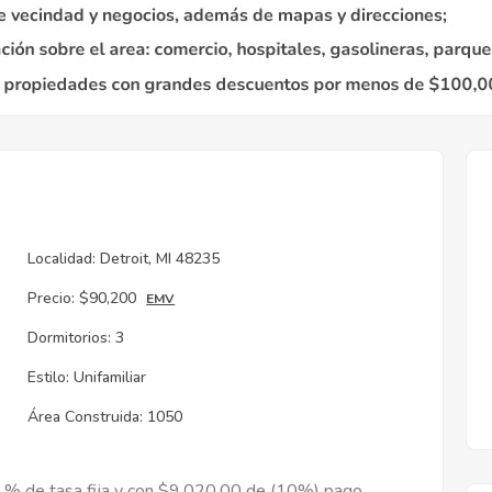
Localidad:
Detroit, MI 48235
Precio:
$90,200
EMV
Dormitorios:
3
Estilo:
Unifamiliar
Área Construida:
1050
9 % de tasa fija y con $9,020.00 de (10%) pago