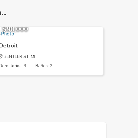
..
$90,000
$66,0
Detroit
Detroit
BENTLER ST, MI
VIRGINIA
Dormitorios: 3
Baños: 2
Dormitorios