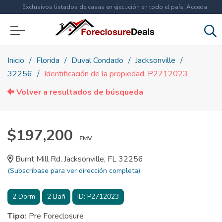
Exclusivos listados de casas en ejecución en todo el país. Acceda
ahora a
más de 1.5 millones
de propiedades!
Inicio
Florida
Duval Condado
Jacksonville
32256
Identificación de la propiedad: P2712023
Volver a resultados de búsqueda
$197,200
EMV
Burnt Mill Rd, Jacksonville, FL 32256
(Subscríbase para ver dirección completa)
2
Dorm
2
Bañ
ID:
P2712023
Tipo:
Pre Foreclosure