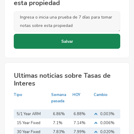
esta propiedad
Ultimas noticias sobre Tasas de
Interes
Tipo
Semana
HOY
Cambio
pasada
5/1 Year ARM
6.86%
6.88%
0,003%
15 Year Fixed
7.1%
7.14%
0,006%
Mortgage
30 Year Fixed
7.83%
7.99%
0,020%