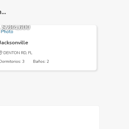
..
$284,600
$243,
Jacksonville
Jacksonv
DENTON RD, FL
Beaver C
Dormitorios: 3
Baños: 2
Dormitorios