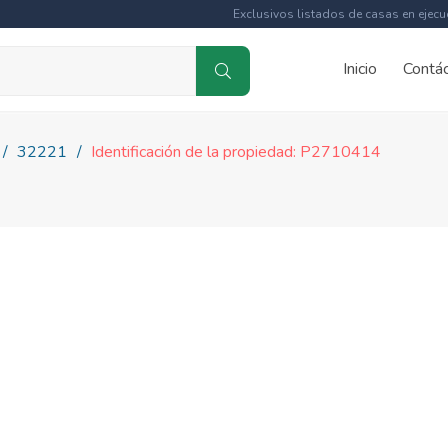
Exclusivos listados de casas en ejecu
Inicio
Contá
32221
Identificación de la propiedad: P2710414