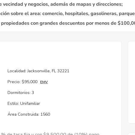
Localidad:
Jacksonville, FL 32221
Precio:
$95,000
EMV
Dormitorios:
3
Estilo:
Unifamiliar
Área Construida:
1560
9 % de tasa fija y con $9,500.00 de (10%) pago