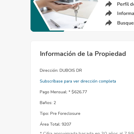
Información de la Propiedad
Dirección:
DUBOIS DR
Subscríbase para ver dirección completa
Pago Mensual: *
$626.77
Baños:
2
Tipo:
Pre Foreclosure
Área Total:
9207
* Cifra aproximada basada en 30 años al 7.9