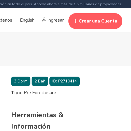
ción en todo el país. Acceda ahora a
más de 1.5 millones
de propiedades!
ctenos
English
Ingresar
Crear una Cuenta
3
Dorm
2
Bañ
ID:
P2710414
Tipo:
Pre Foreclosure
Herramientas &
Información