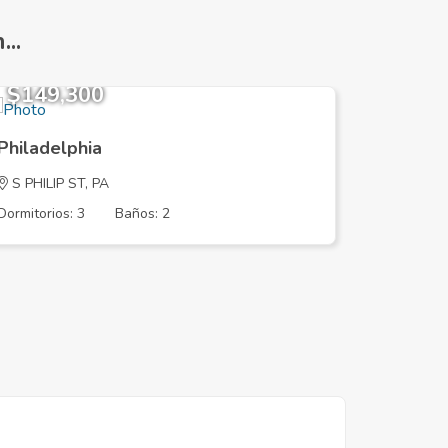
..
$149,300
$486,
Philadelphia
Philadel
S PHILIP ST, PA
N 6TH ST
Dormitorios: 3
Baños: 2
Dormitorios