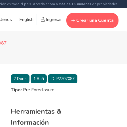
ción en todo el país. Acceda ahora a
más de 1.5 millones
de propiedades!
ctenos
English
Ingresar
Crear una Cuenta
7087
2
Dorm
1
Bañ
ID:
P2707087
Tipo:
Pre Foreclosure
Herramientas &
Información