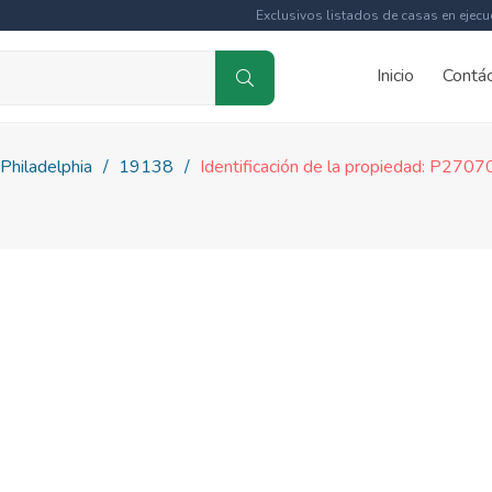
Exclusivos listados de casas en ejecu
Inicio
Contá
Philadelphia
19138
Identificación de la propiedad: P270