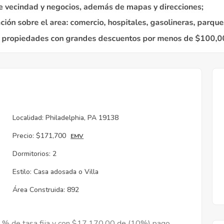
Localidad:
Philadelphia, PA 19138
Precio:
$171,700
EMV
Dormitorios:
2
Estilo:
Casa adosada o Villa
Área Construida:
892
9 % de tasa fija y con $17,170.00 de (10%) pago