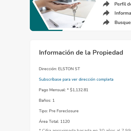
Información de la Propiedad
Dirección:
ELSTON ST
Subscríbase para ver dirección completa
Pago Mensual: *
$1,132.81
Baños:
1
Tipo:
Pre Foreclosure
Área Total:
1120
* Cifra aproximada basada en 30 años al 7.9