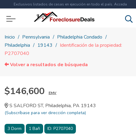
Exclusivos listados de casas en ejecución en todo el país. Acceda
ahora a
más de 1.5 millones
de propiedades!
Inicio
Pennsylvania
Philadelphia Condado
Philadelphia
19143
Identificación de la propiedad:
P2707040
Volver a resultados de búsqueda
$146,600
EMV
S SALFORD ST, Philadelphia, PA 19143
(Subscríbase para ver dirección completa)
3
Dorm
1
Bañ
ID:
P2707040