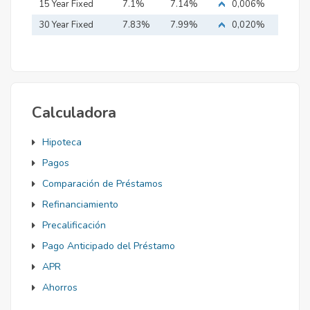
15 Year Fixed
7.1%
7.14%
0,006%
Mortgage
30 Year Fixed
7.83%
7.99%
0,020%
Mortgage
Calculadora
Hipoteca
Pagos
Comparación de Préstamos
Refinanciamiento
Precalificación
Pago Anticipado del Préstamo
APR
Ahorros