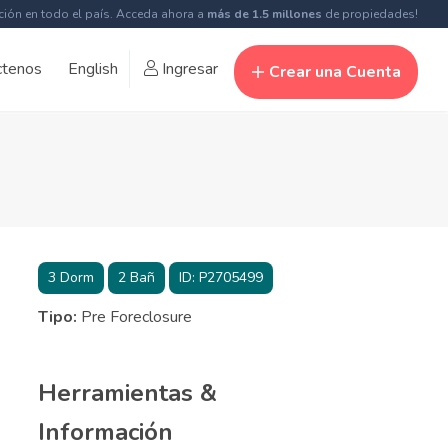
ción en todo el país. Acceda ahora a
más de 1.5 millones
de propiedades!
ctenos
English
Ingresar
Crear una Cuenta
3
Dorm
2
Bañ
ID:
P2705499
Tipo:
Pre Foreclosure
Herramientas &
Información