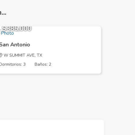
..
$385,000
$464,
San Antonio
San Ant
W SUMMIT AVE, TX
VIRGIN 
Dormitorios: 3
Baños: 2
Dormitorios