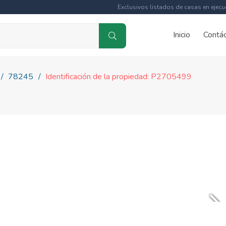
Exclusivos listados de casas en ejecu
Inicio
Contá
78245
Identificación de la propiedad: P2705499