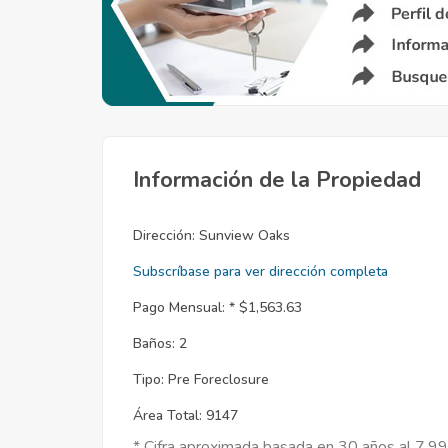
Información de la Propiedad
Dirección:
Sunview Oaks
Subscríbase para ver dirección completa
Pago Mensual: *
$1,563.63
Baños:
2
Tipo:
Pre Foreclosure
Área Total:
9147
* Cifra aproximada basada en 30 años al 7.9