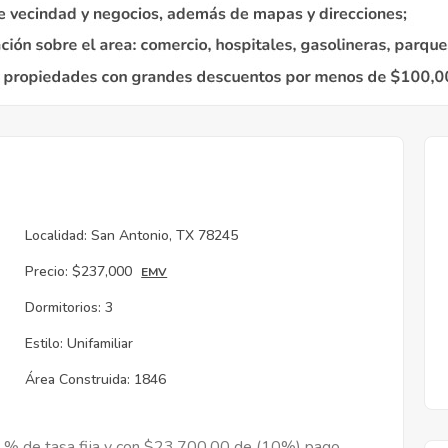
Localidad:
San Antonio, TX 78245
Precio:
$237,000
EMV
Dormitorios:
3
Estilo:
Unifamiliar
Área Construida:
1846
9 % de tasa fija y con $23,700.00 de (10%) pago