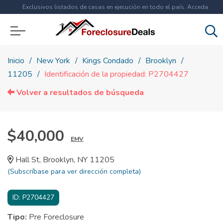
Exclusivos listados de casas en ejecución en todo el país. Acceda
ahora a
más de 1.5 millones
de propiedades!
Inicio
New York
Kings Condado
Brooklyn
11205
Identificación de la propiedad: P2704427
Volver a resultados de búsqueda
$40,000
EMV
Hall St, Brooklyn, NY 11205
(Subscríbase para ver dirección completa)
ID:
P2704427
Tipo:
Pre Foreclosure