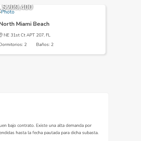
$209,400
$209,
North Miami Beach
North M
NE 31st Ct APT 207, FL
NE 31st 
Dormitorios: 2
Baños: 2
Dormitorios