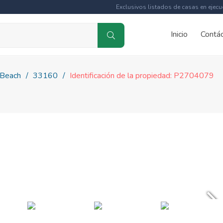
Exclusivos listados de casas en ejecu
Inicio
Contá
 Beach
33160
Identificación de la propiedad: P2704079