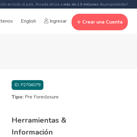
ción en todo el país. Acceda ahora a
más de 1.5 millones
de propiedades!
ctenos
English
Ingresar
Crear una Cuenta
ID:
P2704079
Tipo:
Pre Foreclosure
Herramientas &
Información