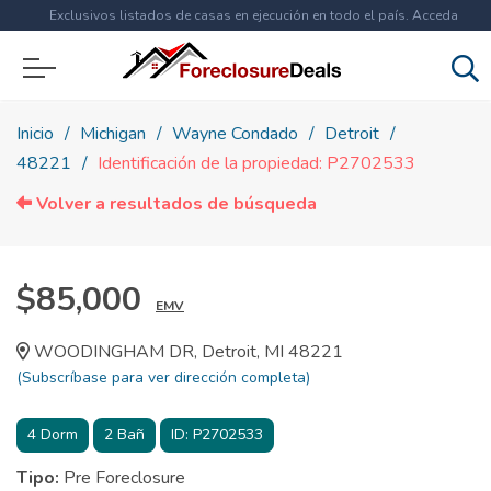
Exclusivos listados de casas en ejecución en todo el país. Acceda
ahora a
más de 1.5 millones
de propiedades!
Inicio
Michigan
Wayne Condado
Detroit
48221
Identificación de la propiedad: P2702533
Volver a resultados de búsqueda
$85,000
EMV
WOODINGHAM DR, Detroit, MI 48221
(Subscríbase para ver dirección completa)
4
Dorm
2
Bañ
ID:
P2702533
Tipo:
Pre Foreclosure