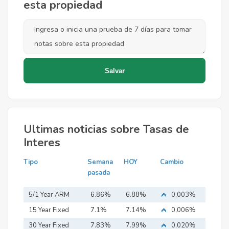
esta propiedad
Ultimas noticias sobre Tasas de
Interes
Tipo
Semana
HOY
Cambio
pasada
5/1 Year ARM
6.86%
6.88%
0,003%
15 Year Fixed
7.1%
7.14%
0,006%
Mortgage
30 Year Fixed
7.83%
7.99%
0,020%