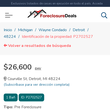
Exclusivos listados de casas en ejecución en todo el país. Acceda
ahora a
más de 1.5 millones
de propiedades!
Inicio
Michigan
Wayne Condado
Detroit
48224
Identificación de la propiedad: P2702527
Volver a resultados de búsqueda
$26,600
EMV
Courville St, Detroit, MI 48224
(Subscríbase para ver dirección completa)
1
Bañ
ID:
P2702527
Tipo:
Pre Foreclosure