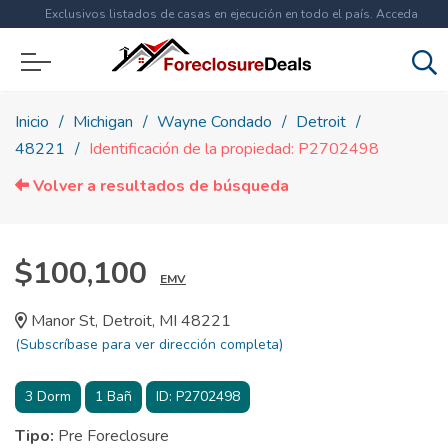
Exclusivos listados de casas en ejecución en todo el país. Acceda
ahora a
más de 1.5 millones
de propiedades!
Inicio
Michigan
Wayne Condado
Detroit
48221
Identificación de la propiedad: P2702498
Volver a resultados de búsqueda
$100,100
EMV
Manor St, Detroit, MI 48221
(Subscríbase para ver dirección completa)
3
Dorm
1
Bañ
ID:
P2702498
Tipo:
Pre Foreclosure