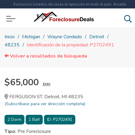
Exclusivos listados de casas en ejecución en todo el país. Acceda
ahora a
más de 1.5 millones
de propiedades!
Inicio
Michigan
Wayne Condado
Detroit
48235
Identificación de la propiedad: P2702491
Volver a resultados de búsqueda
$65,000
EMV
FERGUSON ST, Detroit, MI 48235
(Subscríbase para ver dirección completa)
2
Dorm
1
Bañ
ID:
P2702491
Tipo:
Pre Foreclosure