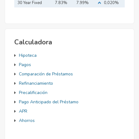
Mortgage
30 Year Fixed
7.83%
7.99%
0,020%
Mortgage
Calculadora
Hipoteca
Pagos
Comparación de Préstamos
Refinanciamiento
Precalificación
Pago Anticipado del Préstamo
APR
Ahorros