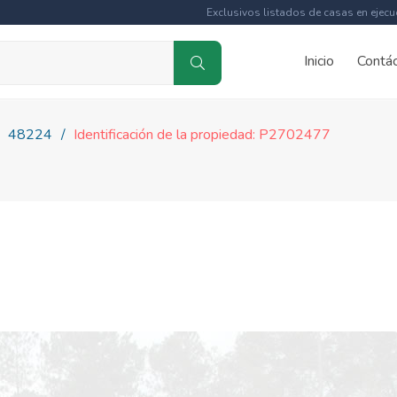
Exclusivos listados de casas en ejecu
Inicio
Contá
48224
Identificación de la propiedad: P2702477