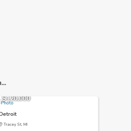
..
$120,000
$349,
Detroit
Detroit
Tracey St, MI
W Outer 