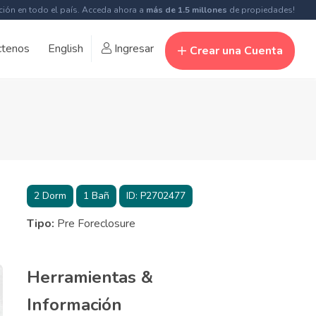
ción en todo el país. Acceda ahora a
más de 1.5 millones
de propiedades!
ctenos
English
Ingresar
Crear una Cuenta
2
Dorm
1
Bañ
ID:
P2702477
Tipo:
Pre Foreclosure
Herramientas &
Información