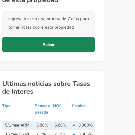
de esta propiedad
Ultimas noticias sobre Tasas
de Interes
Tipo
Semana
HOY
Cambio
pasada
5/1 Year ARM
6.86%
6.88%
0,003%
15 Year Fixed
7.1%
7.14%
0,006%