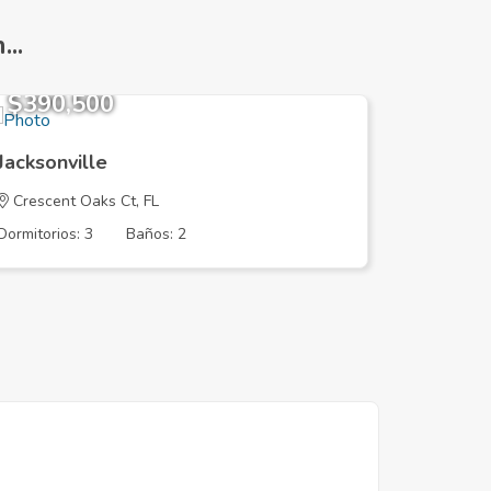
..
$390,500
$179,
Jacksonville
Jacksonv
Crescent Oaks Ct, FL
CAMARO 
Dormitorios: 3
Baños: 2
Dormitorios