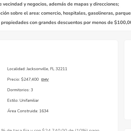
Localidad:
Jacksonville, FL 32211
Precio:
$247,400
EMV
Dormitorios:
3
Estilo:
Unifamiliar
Área Construida:
1634
9 % de tasa fija y con $24,740.00 de (10%) pago