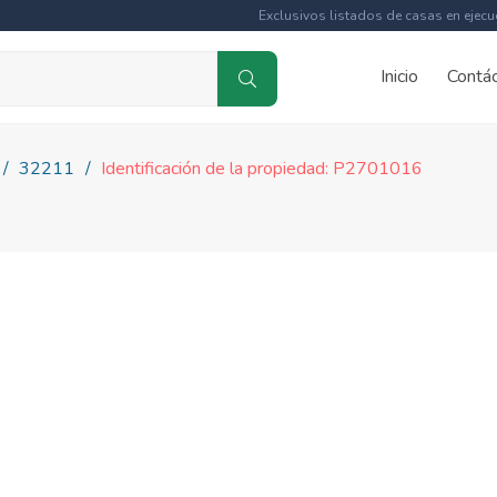
Exclusivos listados de casas en ejecu
Inicio
Contá
32211
Identificación de la propiedad: P2701016