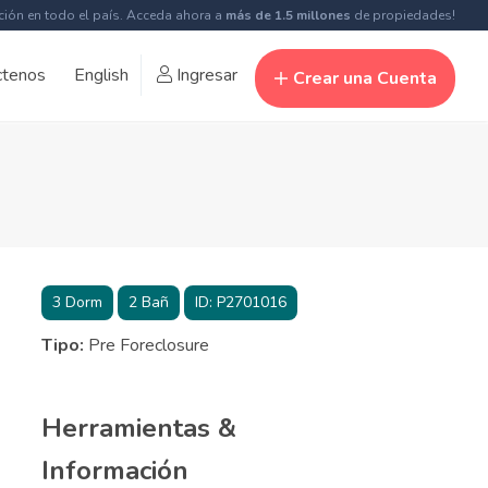
ción en todo el país. Acceda ahora a
más de 1.5 millones
de propiedades!
ctenos
English
Ingresar
Crear una Cuenta
3
Dorm
2
Bañ
ID:
P2701016
Tipo:
Pre Foreclosure
Herramientas &
Información