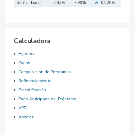
Mortgage
30 Year Fixed
7.83%
7.99%
0,020%
Mortgage
Calculadora
Hipoteca
Pagos
Comparación de Préstamos
Refinanciamiento
Precalificación
Pago Anticipado del Préstamo
APR
Ahorros