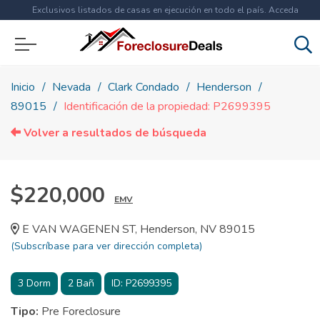
Exclusivos listados de casas en ejecución en todo el país. Acceda
ahora a
más de 1.5 millones
de propiedades!
Inicio
Nevada
Clark Condado
Henderson
89015
Identificación de la propiedad: P2699395
Volver a resultados de búsqueda
$220,000
EMV
E VAN WAGENEN ST, Henderson, NV 89015
(Subscríbase para ver dirección completa)
3
Dorm
2
Bañ
ID:
P2699395
Tipo:
Pre Foreclosure