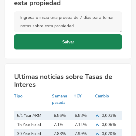
esta propiedad
Ultimas noticias sobre Tasas de
Interes
Tipo
Semana
HOY
Cambio
pasada
5/1 Year ARM
6.86%
6.88%
0,003%
15 Year Fixed
7.1%
7.14%
0,006%
Mortgage
30 Year Fixed
7.83%
7.99%
0,020%