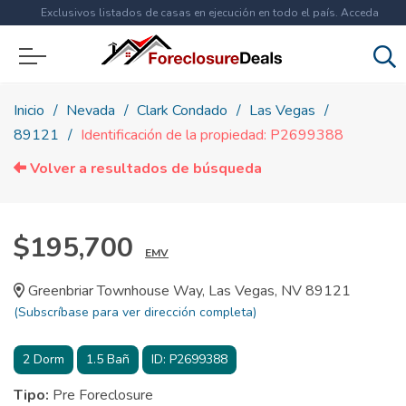
Exclusivos listados de casas en ejecución en todo el país. Acceda
ahora a
más de 1.5 millones
de propiedades!
Inicio
Nevada
Clark Condado
Las Vegas
89121
Identificación de la propiedad: P2699388
Volver a resultados de búsqueda
$195,700
EMV
Greenbriar Townhouse Way, Las Vegas, NV 89121
(Subscríbase para ver dirección completa)
2
Dorm
1.5
Bañ
ID:
P2699388
Tipo:
Pre Foreclosure