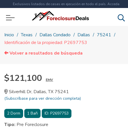
Exclusivos listados de casas en ejecución en todo el país. Acceda
ahora a
más de 1.5 millones
de propiedades!
Inicio
Texas
Dallas Condado
Dallas
75241
Identificación de la propiedad: P2697753
Volver a resultados de búsqueda
$121,100
EMV
Silverhill Dr, Dallas, TX 75241
(Subscríbase para ver dirección completa)
2
Dorm
1
Bañ
ID:
P2697753
Tipo:
Pre Foreclosure