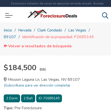
Exclusivos listados de casas en ejecución en todo el país. Acceda
ahora a
más de 1.5 millones
de propiedades!
Inicio
Nevada
Clark Condado
Las Vegas
89107
Identificación de la propiedad: P2685149
Volver a resultados de búsqueda
$184,500
EMV
Mission Laguna Ln, Las Vegas, NV 89107
(Subscríbase para ver dirección completa)
2
Dorm
2
Bañ
ID:
P2685149
Tipo:
Pre Foreclosure