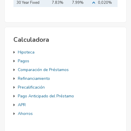
Mortgage
30 Year Fixed
7.83%
7.99%
0,020%
Mortgage
Calculadora
Hipoteca
Pagos
Comparación de Préstamos
Refinanciamiento
Precalificación
Pago Anticipado del Préstamo
APR
Ahorros