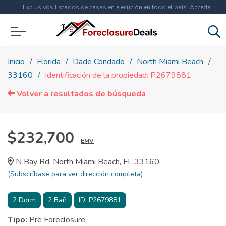
Exclusivos listados de casas en ejecución en todo el país. Acceda
ahora a
más de 1.5 millones
de propiedades!
Inicio
Florida
Dade Condado
North Miami Beach
33160
Identificación de la propiedad: P2679881
Volver a resultados de búsqueda
$232,700
EMV
N Bay Rd, North Miami Beach, FL 33160
(Subscríbase para ver dirección completa)
2
Dorm
2
Bañ
ID:
P2679881
Tipo:
Pre Foreclosure