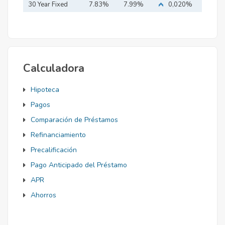
Mortgage
30 Year Fixed
7.83%
7.99%
0,020%
Mortgage
Calculadora
Hipoteca
Pagos
Comparación de Préstamos
Refinanciamiento
Precalificación
Pago Anticipado del Préstamo
APR
Ahorros