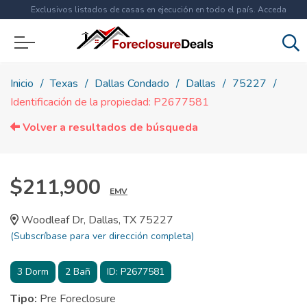
Exclusivos listados de casas en ejecución en todo el país. Acceda
ahora a
más de 1.5 millones
de propiedades!
Inicio
Texas
Dallas Condado
Dallas
75227
Identificación de la propiedad: P2677581
Volver a resultados de búsqueda
$211,900
EMV
Woodleaf Dr, Dallas, TX 75227
(Subscríbase para ver dirección completa)
3
Dorm
2
Bañ
ID:
P2677581
Tipo:
Pre Foreclosure