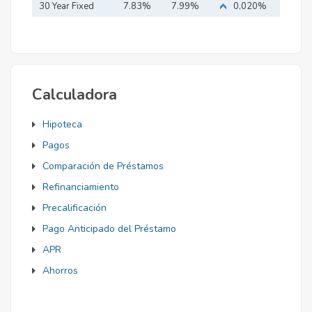
Mortgage
30 Year Fixed
7.83%
7.99%
0,020%
Mortgage
Calculadora
Hipoteca
Pagos
Comparación de Préstamos
Refinanciamiento
Precalificación
Pago Anticipado del Préstamo
APR
Ahorros