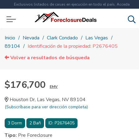
Exclusivos listados de casas en ejecución en todo el país. Acceda
ahora a
más de 1.5 millones
de propiedades!
Inicio
Nevada
Clark Condado
Las Vegas
89104
Identificación de la propiedad: P2676405
Volver a resultados de búsqueda
$176,700
EMV
Houston Dr, Las Vegas, NV 89104
(Subscríbase para ver dirección completa)
3
Dorm
2
Bañ
ID:
P2676405
Tipo:
Pre Foreclosure