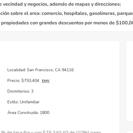
Localidad:
San Francisco, CA 94116
Precio:
$753,404
EMV
Dormitorios:
3
Estilo:
Unifamiliar
Área Construida:
1800
9 % de tasa fija y con $75,340.40 de (10%) pago