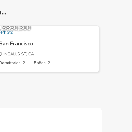
..
$860,300
$850,
San Francisco
San Fra
INGALLS ST, CA
HARRISO
Dormitorios: 2
Baños: 2
Dormitorios