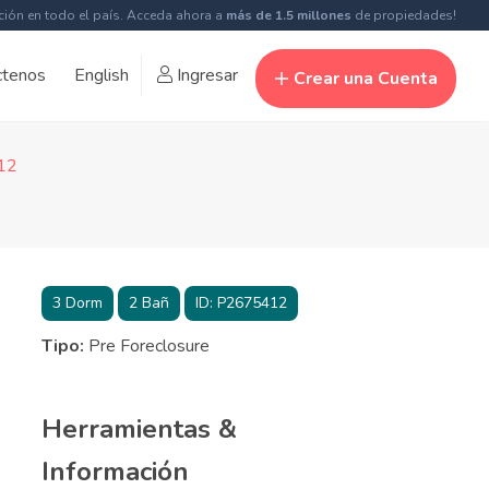
ción en todo el país. Acceda ahora a
más de 1.5 millones
de propiedades!
ctenos
English
Ingresar
Crear una Cuenta
412
3
Dorm
2
Bañ
ID:
P2675412
Tipo:
Pre Foreclosure
Herramientas &
Información