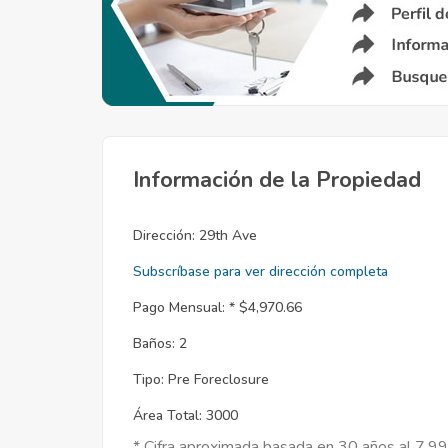
Información de la Propiedad
Dirección:
29th Ave
Subscríbase para ver dirección completa
Pago Mensual: *
$4,970.66
Baños:
2
Tipo:
Pre Foreclosure
Área Total:
3000
* Cifra aproximada basada en 30 años al 7.9