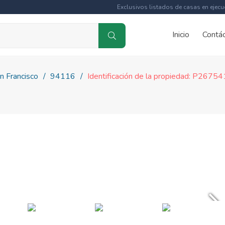
Exclusivos listados de casas en ejecu
Inicio
Contá
n Francisco
94116
Identificación de la propiedad: P2675