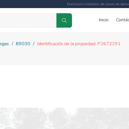
Exclusivos listados de casas en ejecu
Inicio
Contá
egas
89030
Identificación de la propiedad: P2672291