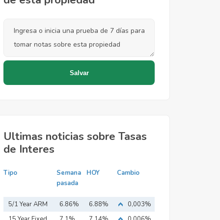
de esta propiedad
Ultimas noticias sobre Tasas
de Interes
Tipo
Semana
HOY
Cambio
pasada
5/1 Year ARM
6.86%
6.88%
0,003%
15 Year Fixed
7.1%
7.14%
0,006%