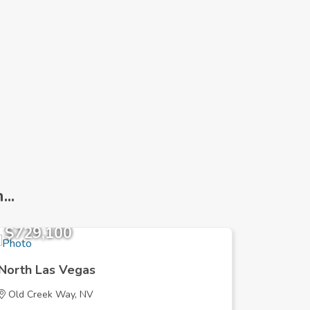
..
$729,100
$378,
North Las Vegas
North L
Old Creek Way, NV
CARLSBA