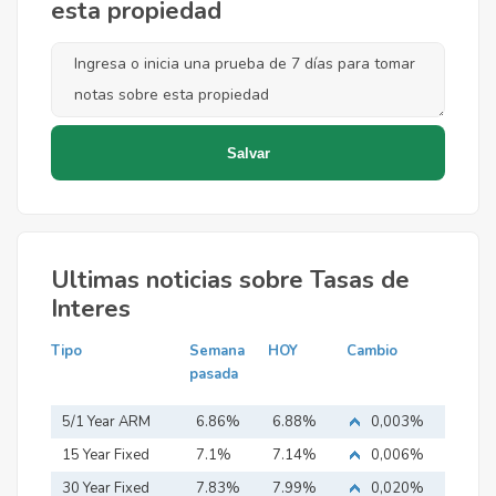
esta propiedad
Ultimas noticias sobre Tasas de
Interes
Tipo
Semana
HOY
Cambio
pasada
5/1 Year ARM
6.86%
6.88%
0,003%
15 Year Fixed
7.1%
7.14%
0,006%
Mortgage
30 Year Fixed
7.83%
7.99%
0,020%