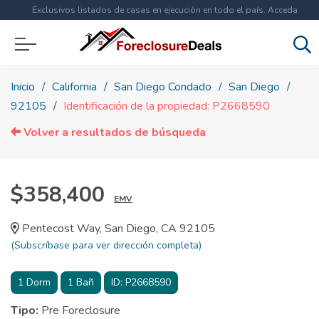
Exclusivos listados de casas en ejecución en todo el país. Acceda
ahora a
más de 1.5 millones
de propiedades!
Inicio
California
San Diego Condado
San Diego
92105
Identificación de la propiedad: P2668590
Volver a resultados de búsqueda
$358,400
EMV
Pentecost Way, San Diego, CA 92105
(Subscríbase para ver dirección completa)
1
Dorm
1
Bañ
ID:
P2668590
Tipo:
Pre Foreclosure