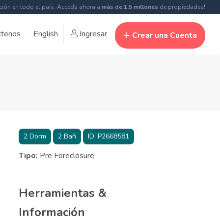
ción en todo el país. Acceda ahora a
más de 1.5 millones
de propiedades!
ctenos
English
Ingresar
Crear una Cuenta
2
Dorm
2
Bañ
ID:
P2668581
Tipo:
Pre Foreclosure
Herramientas &
Información