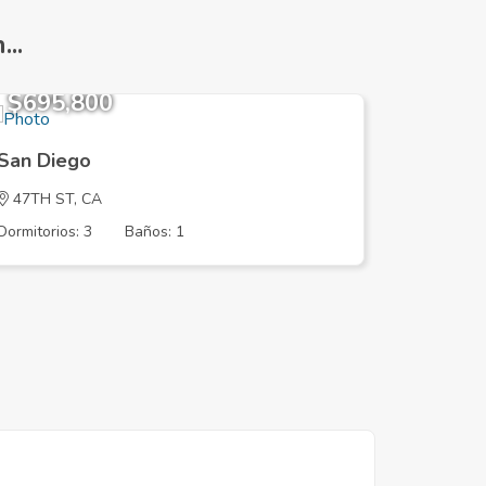
..
$695,800
$482,
San Diego
San Die
47TH ST, CA
TOOMA S
Dormitorios: 3
Baños: 1
Dormitorios