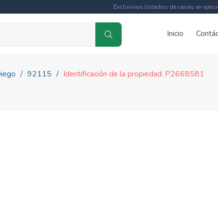
Exclusivos listados de casas en ejecu
Inicio
Contá
iego
92115
Identificación de la propiedad: P2668581