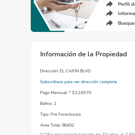
Información de la Propiedad
Dirección:
EL CAJON BLVD
Subscríbase para ver dirección completa
Pago Mensual: *
$3,149.70
Baños:
2
Tipo:
Pre Foreclosure
Área Total:
86402
* Cifra aproximada basada en 30 años al 7.9