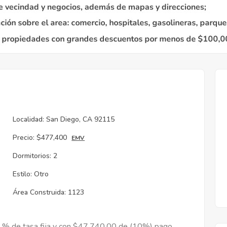
Localidad:
San Diego, CA 92115
Precio:
$477,400
EMV
Dormitorios:
2
Estilo:
Otro
Área Construida:
1123
9 % de tasa fija y con $47,740.00 de (10%) pago