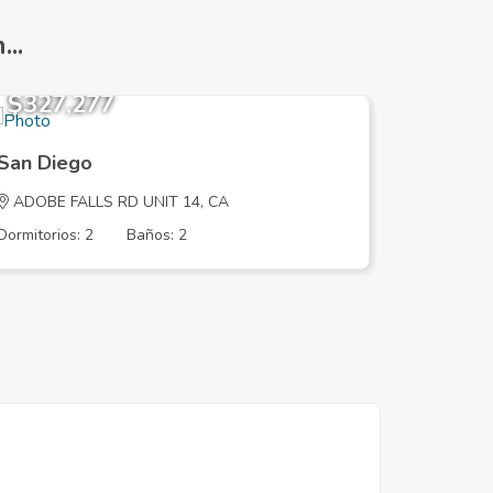
..
$327,277
$642,
San Diego
San Die
ADOBE FALLS RD UNIT 14, CA
RUFFIN R
Dormitorios: 2
Baños: 2
Dormitorios