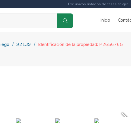
Exclusivos listados de casas en ejecu
Inicio
Contá
iego
92139
Identificación de la propiedad: P2656765