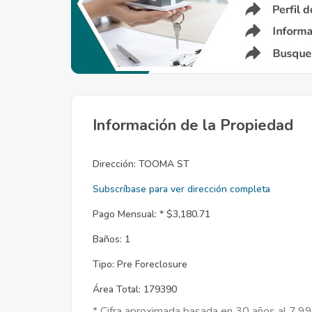
Información de la Propiedad
Dirección:
TOOMA ST
Subscríbase para ver dirección completa
Pago Mensual: *
$3,180.71
Baños:
1
Tipo:
Pre Foreclosure
Área Total:
179390
* Cifra aproximada basada en 30 años al 7.9