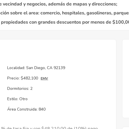
Localidad:
San Diego, CA 92139
Precio:
$482,100
EMV
Dormitorios:
2
Estilo:
Otro
Área Construida:
840
9 % de tasa fija y con $48,210.00 de (10%) pago