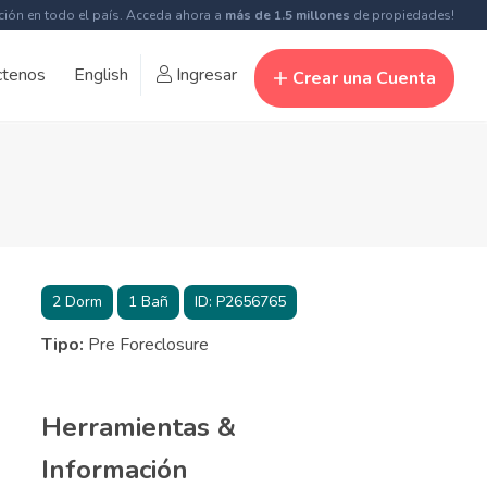
ción en todo el país. Acceda ahora a
más de 1.5 millones
de propiedades!
ctenos
English
Ingresar
Crear una Cuenta
2
Dorm
1
Bañ
ID:
P2656765
Tipo:
Pre Foreclosure
Herramientas &
Información