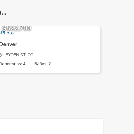
..
$522,700
$221,
Denver
Denver
LEYDEN ST, CO
SYRACUS
Dormitorios: 4
Baños: 2
Dormitorios