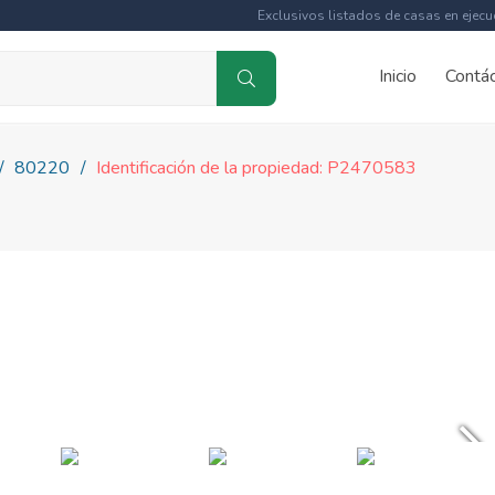
Exclusivos listados de casas en ejecu
Inicio
Contá
80220
Identificación de la propiedad: P2470583