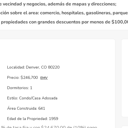
Localidad:
Denver, CO 80220
Precio:
$246,700
EMV
Dormitorios:
1
Estilo:
Condo/Casa Adosada
Área Construida:
641
Edad de la Propriedad:
1959
9 % de tasa fija y con $24,670.00 de (10%) pago