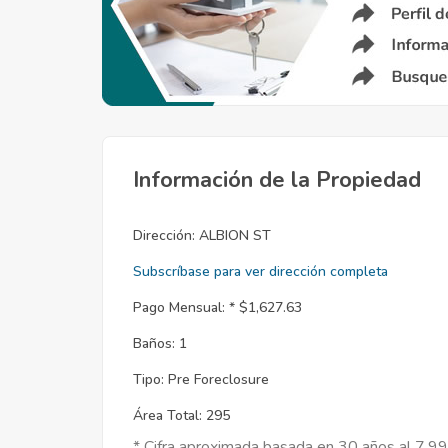
Información de la Propiedad
Dirección:
ALBION ST
Subscríbase para ver dirección completa
Pago Mensual: *
$1,627.63
Baños:
1
Tipo:
Pre Foreclosure
Área Total:
295
* Cifra aproximada basada en 30 años al 7.9