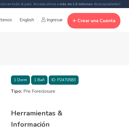
ción en todo el país. Acceda ahora a
más de 1.5 millones
de propiedades!
ctenos
English
Ingresar
Crear una Cuenta
1
Dorm
1
Bañ
ID:
P2470583
Tipo:
Pre Foreclosure
Herramientas &
Información