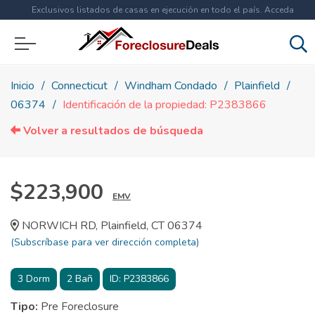
Exclusivos listados de casas en ejecución en todo el país. Acceda
ahora a
más de 1.5 millones
de propiedades!
Inicio
Connecticut
Windham Condado
Plainfield
06374
Identificación de la propiedad: P2383866
Volver a resultados de búsqueda
$223,900
EMV
NORWICH RD, Plainfield, CT 06374
(Subscríbase para ver dirección completa)
3
Dorm
2
Bañ
ID:
P2383866
Tipo:
Pre Foreclosure