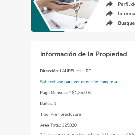
Información de la Propiedad
Dirección:
LAUREL HILL RD
Subscríbase para ver dirección completa
Pago Mensual: *
$1,557.04
Baños:
1
Tipo:
Pre Foreclosure
Área Total:
325828
* Cifra aproximada basada en 30 años al 7.9