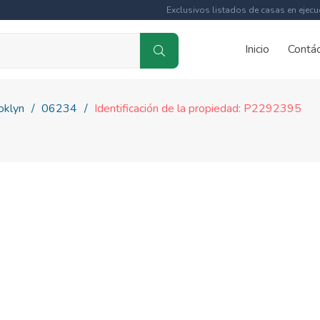
Exclusivos listados de casas en ejecu
Inicio
Contá
oklyn
06234
Identificación de la propiedad: P2292395