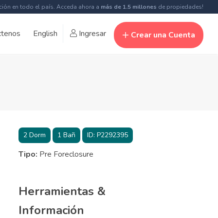
ción en todo el país. Acceda ahora a
más de 1.5 millones
de propiedades!
ctenos
English
Ingresar
Crear una Cuenta
2
Dorm
1
Bañ
ID:
P2292395
Tipo:
Pre Foreclosure
Herramientas &
Información