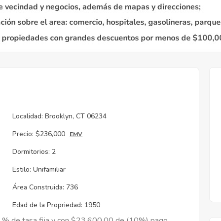
Localidad:
Brooklyn, CT 06234
Precio:
$236,000
EMV
Dormitorios:
2
Estilo:
Unifamiliar
Área Construida:
736
Edad de la Propriedad:
1950
9 % de tasa fija y con $23,600.00 de (10%) pago