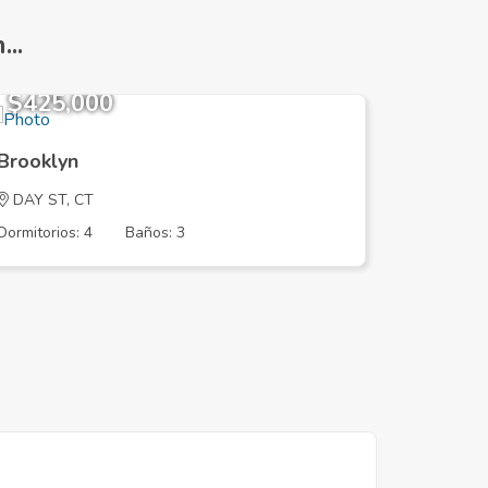
..
$425,000
$310,
Brooklyn
Brookly
DAY ST, CT
DAY ST,
Dormitorios: 4
Baños: 3
Dormitorios