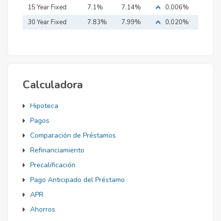
15 Year Fixed
7.1%
7.14%
0,006%
Mortgage
30 Year Fixed
7.83%
7.99%
0,020%
Mortgage
Calculadora
Hipoteca
Pagos
Comparación de Préstamos
Refinanciamiento
Precalificación
Pago Anticipado del Préstamo
APR
Ahorros