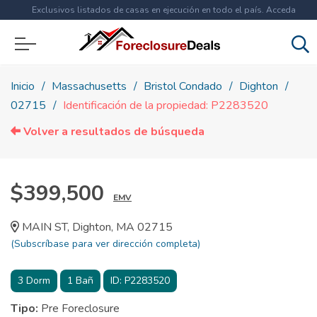
Exclusivos listados de casas en ejecución en todo el país. Acceda
ahora a
más de 1.5 millones
de propiedades!
Inicio
Massachusetts
Bristol Condado
Dighton
02715
Identificación de la propiedad: P2283520
Volver a resultados de búsqueda
$399,500
EMV
MAIN ST, Dighton, MA 02715
(Subscríbase para ver dirección completa)
3
Dorm
1
Bañ
ID:
P2283520
Tipo:
Pre Foreclosure