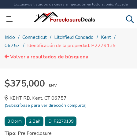
Exclusivos listados de casas en ejecución en todo el país. Acceda
ahora a
más de 1.5 millones
de propiedades!
Inicio
Connecticut
Litchfield Condado
Kent
06757
Identificación de la propiedad: P2279139
Volver a resultados de búsqueda
$375,000
EMV
KENT RD, Kent, CT 06757
(Subscríbase para ver dirección completa)
3
Dorm
2
Bañ
ID:
P2279139
Tipo:
Pre Foreclosure