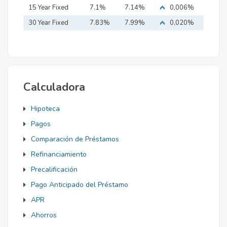
15 Year Fixed
7.1%
7.14%
0,006%
Mortgage
30 Year Fixed
7.83%
7.99%
0,020%
Mortgage
Calculadora
Hipoteca
Pagos
Comparación de Préstamos
Refinanciamiento
Precalificación
Pago Anticipado del Préstamo
APR
Ahorros