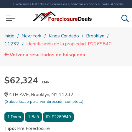
Exclusivos listados de casas en ejecución en todo el país. Acceda
ahora a
más de 1.5 millones
de propiedades!
Inicio
New York
Kings Condado
Brooklyn
11232
Identificación de la propiedad: P2269840
Volver a resultados de búsqueda
$62,324
EMV
4TH AVE, Brooklyn, NY 11232
(Subscríbase para ver dirección completa)
1
Dorm
1
Bañ
ID:
P2269840
Tipo:
Pre Foreclosure