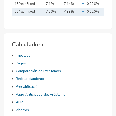
15 Year Fixed
7.1%
7.14%
0,006%
Mortgage
30 Year Fixed
7.83%
7.99%
0,020%
Mortgage
Calculadora
Hipoteca
Pagos
Comparación de Préstamos
Refinanciamiento
Precalificación
Pago Anticipado del Préstamo
APR
Ahorros