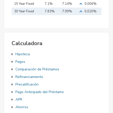
15 Year Fixed
7.1%
7.14%
0,006%
Mortgage
30 Year Fixed
7.83%
7.99%
0,020%
Mortgage
Calculadora
Hipoteca
Pagos
Comparación de Préstamos
Refinanciamiento
Precalificación
Pago Anticipado del Préstamo
APR
Ahorros