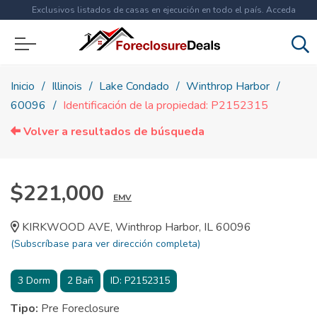
Exclusivos listados de casas en ejecución en todo el país. Acceda
ahora a
más de 1.5 millones
de propiedades!
Inicio
Illinois
Lake Condado
Winthrop Harbor
60096
Identificación de la propiedad: P2152315
Volver a resultados de búsqueda
$221,000
EMV
KIRKWOOD AVE, Winthrop Harbor, IL 60096
(Subscríbase para ver dirección completa)
3
Dorm
2
Bañ
ID:
P2152315
Tipo:
Pre Foreclosure