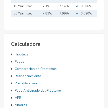
15 Year Fixed
7.1%
7.14%
0,006%
Mortgage
30 Year Fixed
7.83%
7.99%
0,020%
Mortgage
Calculadora
Hipoteca
Pagos
Comparación de Préstamos
Refinanciamiento
Precalificación
Pago Anticipado del Préstamo
APR
Ahorros