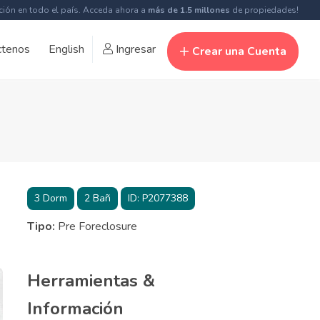
ción en todo el país. Acceda ahora a
más de 1.5 millones
de propiedades!
ctenos
English
Ingresar
Crear una Cuenta
3
Dorm
2
Bañ
ID:
P2077388
Tipo:
Pre Foreclosure
Herramientas &
Información