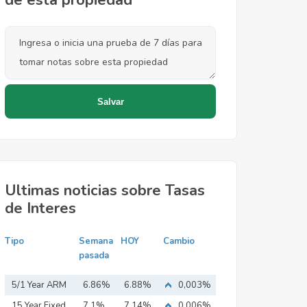
de esta propiedad
Ultimas noticias sobre Tasas
de Interes
Tipo
Semana
HOY
Cambio
pasada
5/1 Year ARM
6.86%
6.88%
0,003%
15 Year Fixed
7.1%
7.14%
0,006%