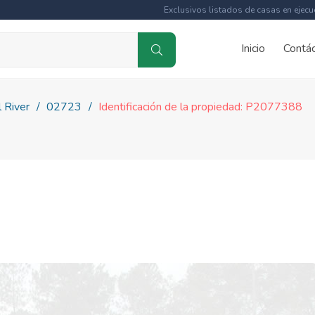
Exclusivos listados de casas en ejecu
Inicio
Contá
l River
02723
Identificación de la propiedad: P2077388