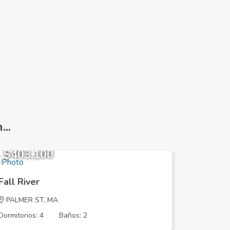
..
$403,100
$461,
Fall River
Fall Riv
PALMER ST, MA
GARDEN 
Dormitorios: 4
Baños: 2
Dormitorios