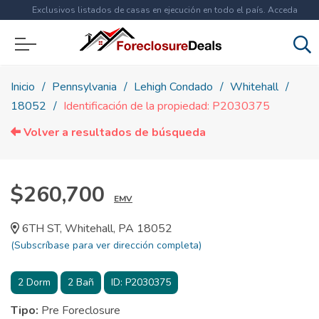
Exclusivos listados de casas en ejecución en todo el país. Acceda
ahora a
más de 1.5 millones
de propiedades!
Inicio
Pennsylvania
Lehigh Condado
Whitehall
18052
Identificación de la propiedad: P2030375
Volver a resultados de búsqueda
$260,700
EMV
6TH ST, Whitehall, PA 18052
(Subscríbase para ver dirección completa)
2
Dorm
2
Bañ
ID:
P2030375
Tipo:
Pre Foreclosure