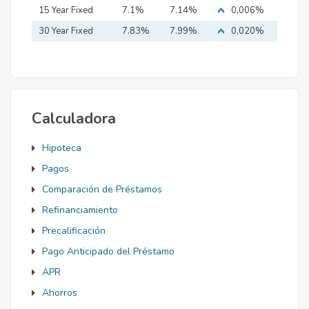
15 Year Fixed
7.1%
7.14%
0,006%
Mortgage
30 Year Fixed
7.83%
7.99%
0,020%
Mortgage
Calculadora
Hipoteca
Pagos
Comparación de Préstamos
Refinanciamiento
Precalificación
Pago Anticipado del Préstamo
APR
Ahorros