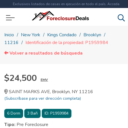
Exclusivos listados de casas en ejecución en todo el país. Acceda
ahora a
más de 1.5 millones
de propiedades!
Inicio
New York
Kings Condado
Brooklyn
11216
Identificación de la propiedad: P1959984
Volver a resultados de búsqueda
$24,500
EMV
SAINT MARKS AVE, Brooklyn, NY 11216
(Subscríbase para ver dirección completa)
6
Dorm
3
Bañ
ID:
P1959984
Tipo:
Pre Foreclosure