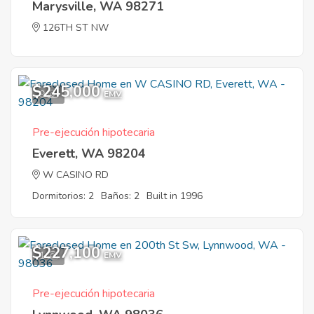
Marysville, WA 98271
126TH ST NW
$245,000
9
EMV
Pre-ejecución hipotecaria
Everett, WA 98204
W CASINO RD
Dormitorios: 2
Baños: 2
Built in 1996
$227,100
1
EMV
Pre-ejecución hipotecaria