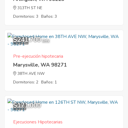
313TH ST NE
Dormitorios: 3
Baños: 3
$241,700
11
EMV
Pre-ejecución hipotecaria
Marysville, WA 98271
38TH AVE NW
Dormitorios: 2
Baños: 1
$171,000
1
Ejecuciones Hipotecarias