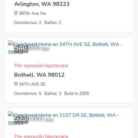
Arlington, WA 98223
387th Ave Ne
Dormitorios: 3
Baños: 2
$40,000
9
EMV
Pre-ejecución hipotecaria
Bothell, WA 98012
34TH AVE SE
Dormitorios: 5
Baños: 3
Built in 2005
$230,001
1
EMV
Pre-ejecución hipotecaria