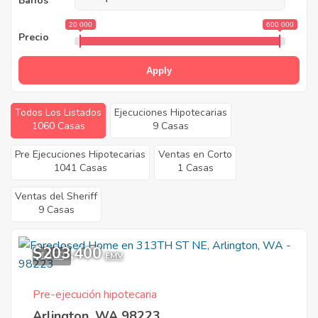
Baños
20 000
600 000
Precio
Apply
Todos Los Listados
Ejecuciones Hipotecarias
1060 Casas
9 Casas
Pre Ejecuciones Hipotecarias
Ventas en Corto
1041 Casas
1 Casas
Ventas del Sheriff
9 Casas
$203,400
10
EMV
Pre-ejecución hipotecaria
Arlington, WA 98223