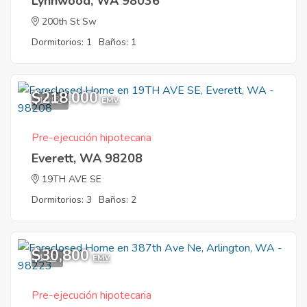
Lynnwood, WA 98036
200th St Sw
Dormitorios: 1
Baños: 1
$218,000
10
EMV
Pre-ejecución hipotecaria
Everett, WA 98208
19TH AVE SE
Dormitorios: 3
Baños: 2
$30,800
1
EMV
Pre-ejecución hipotecaria