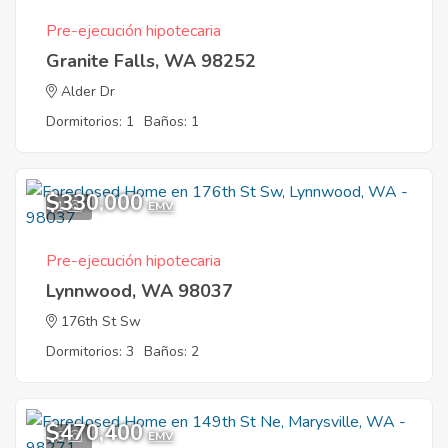
Pre-ejecución hipotecaria
Granite Falls, WA 98252
Alder Dr
Dormitorios: 1
Baños: 1
$330,000
1
EMV
Pre-ejecución hipotecaria
Lynnwood, WA 98037
176th St Sw
Dormitorios: 3
Baños: 2
$470,400
6
EMV