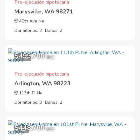
Pre-ejecución hipotecaria
Marysville, WA 98271
46th Ave Ne
Dormitorios: 2
Baños: 2
$499,700
10
EMV
Pre-ejecución hipotecaria
Arlington, WA 98223
113th Pl Ne
Dormitorios: 3
Baños: 2
$448,700
5
EMV