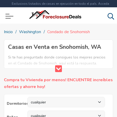
Exclusivos listados de casas en ejecución en todo el país. Acceda
ahora a
más de 1.5 millones
de propiedades!
Inicio
Washington
Condado de Snohomish
Casas en Venta en Snohomish, WA
Si te has preguntado donde consigues los mejores precios
en el Condado de Snohomish, aquí está la respuesta.
Tenemos la lista mas completa de casas en venta en el
condado de Snohomish. ¿Por qué pagar más si puedes
Compra tu Vivienda por menos! ENCUENTRE increíbles
comprar por menos? Ahorra en grande y compra casas
ofertas y ahorre hoy!
reposeídas en el Condado de Snohomish, WA.
Dormitorios