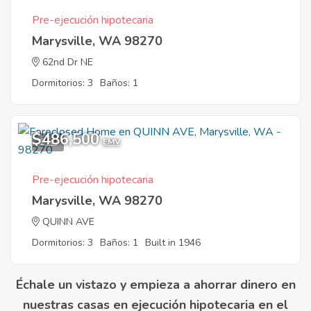
Pre-ejecución hipotecaria
Marysville, WA 98270
62nd Dr NE
Dormitorios: 3
Baños: 1
$486,500
1
EMV
Pre-ejecución hipotecaria
Marysville, WA 98270
QUINN AVE
Dormitorios: 3
Baños: 1
Built in 1946
Échale un vistazo y empieza a ahorrar dinero en
nuestras casas en ejecución hipotecaria en el