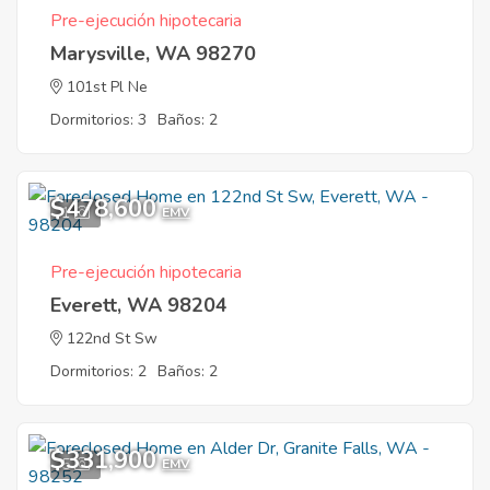
Pre-ejecución hipotecaria
Marysville, WA 98270
101st Pl Ne
Dormitorios: 3
Baños: 2
$478,600
1
EMV
Pre-ejecución hipotecaria
Everett, WA 98204
122nd St Sw
Dormitorios: 2
Baños: 2
$331,900
5
EMV