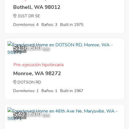
Bothell, WA 98012
31ST DR SE
Dormitorios: 4
Baños: 3
Built in 1975
$136,500
9
EMV
Pre-ejecución hipotecaria
Monroe, WA 98272
DOTSON RD
Dormitorios: 1
Baños: 1
Built in 1967
$493,500
1
EMV