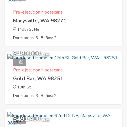
Pre-ejecución hipotecaria
Marysville, WA 98271
149th St Ne
Dormitorios: 3
Baños: 2
$480,000
EMV
1
Pre-ejecución hipotecaria
Gold Bar, WA 98251
19th St
Dormitorios: 3
Baños: 2
$491,400
1
EMV