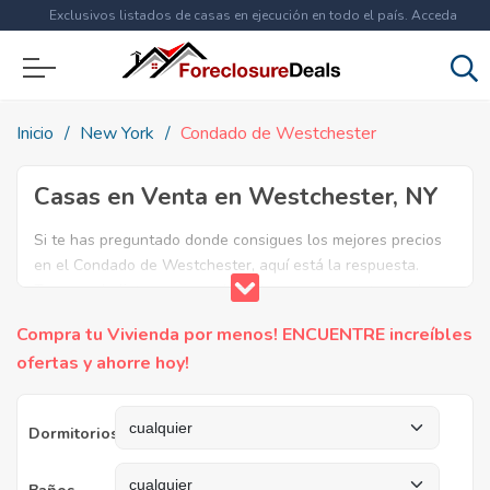
Exclusivos listados de casas en ejecución en todo el país. Acceda
ahora a
más de 1.5 millones
de propiedades!
Inicio
New York
Condado de Westchester
Casas en Venta en Westchester, NY
Si te has preguntado donde consigues los mejores precios
en el Condado de Westchester, aquí está la respuesta.
Tenemos la lista mas completa de casas en venta en el
condado de Westchester. ¿Por qué pagar más si puedes
Compra tu Vivienda por menos! ENCUENTRE increíbles
comprar por menos? Ahorra en grande y compra casas
ofertas y ahorre hoy!
reposeídas en el Condado de Westchester, NY.
Dormitorios