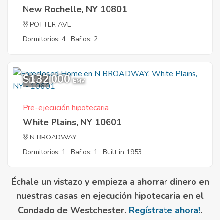
New Rochelle, NY 10801
POTTER AVE
Dormitorios: 4
Baños: 2
$132,000
12
EMV
Pre-ejecución hipotecaria
White Plains, NY 10601
N BROADWAY
Dormitorios: 1
Baños: 1
Built in 1953
Échale un vistazo y empieza a ahorrar dinero en
nuestras casas en ejecución hipotecaria en el
Condado de Westchester.
Regístrate ahora!
.