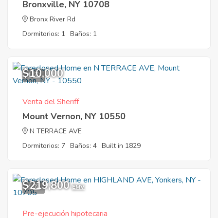
Bronxville, NY 10708
Bronx River Rd
Dormitorios: 1
Baños: 1
$10,000
1
Venta del Sheriff
Mount Vernon, NY 10550
N TERRACE AVE
Dormitorios: 7
Baños: 4
Built in 1829
$219,800
4
EMV
Pre-ejecución hipotecaria