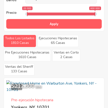
Baños
20 000
600 000
Precio
Apply
Todos Los Listados
Ejecuciones Hipotecarias
1810 Casas
65 Casas
Pre Ejecuciones Hipotecarias
Ventas en Corto
1610 Casas
2 Casas
Ventas del Sheriff
133 Casas
$212,300
1
EMV
Pre-ejecución hipotecaria
Yonkers, NY 10701