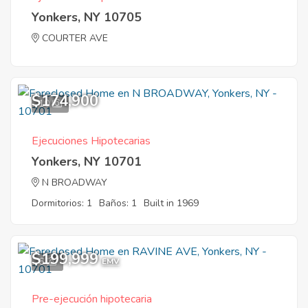
Yonkers, NY 10705
COURTER AVE
$174,900
10
Ejecuciones Hipotecarias
Yonkers, NY 10701
N BROADWAY
Dormitorios: 1
Baños: 1
Built in 1969
$199,999
6
EMV
Pre-ejecución hipotecaria