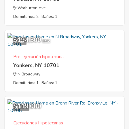
Warburton Ave
Dormitorios: 2
Baños: 1
$194,500
9
EMV
Pre-ejecución hipotecaria
Yonkers, NY 10701
N Broadway
Dormitorios: 1
Baños: 1
$119,000
10
Ejecuciones Hipotecarias