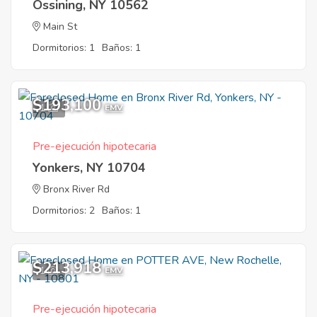
Ossining, NY 10562
Main St
Dormitorios: 1
Baños: 1
$193,100
1
EMV
Pre-ejecución hipotecaria
Yonkers, NY 10704
Bronx River Rd
Dormitorios: 2
Baños: 1
$213,918
1
EMV
Pre-ejecución hipotecaria