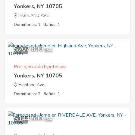
Yonkers, NY 10705
HIGHLAND AVE
Dormitorios: 1
Baños: 1
$207,800
1
EMV
Pre-ejecución hipotecaria
Yonkers, NY 10705
Highland Ave
Dormitorios: 2
Baños: 1
$144,500
8
EMV