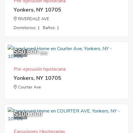
Pre-ejecución hipotecaria
Yonkers, NY 10705
RIVERDALE AVE
Dormitorios: 1
Baños: 1
$50,600
1
EMV
Pre-ejecución hipotecaria
Yonkers, NY 10705
Courter Ave
$100,000
1
Ejecuciones Hipotecarias