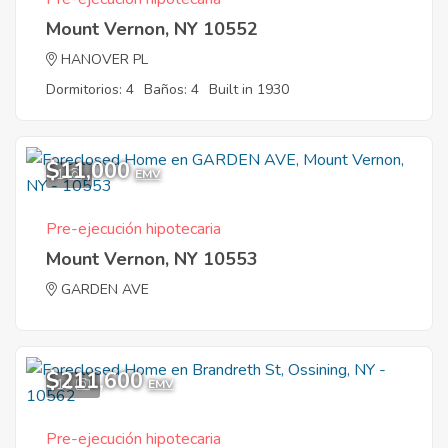
Mount Vernon, NY 10552
HANOVER PL
Dormitorios: 4
Baños: 4
Built in 1930
$11,000
1
EMV
Pre-ejecución hipotecaria
Mount Vernon, NY 10553
GARDEN AVE
$211,600
11
EMV
Pre-ejecución hipotecaria