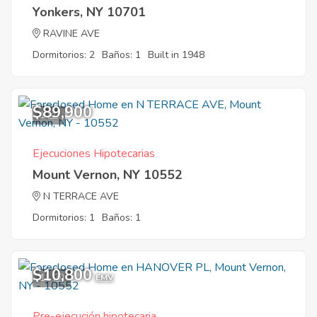
Yonkers, NY 10701
RAVINE AVE
Dormitorios: 2
Baños: 1
Built in 1948
$89,900
1
Ejecuciones Hipotecarias
Mount Vernon, NY 10552
N TERRACE AVE
Dormitorios: 1
Baños: 1
$10,800
11
EMV
Pre-ejecución hipotecaria