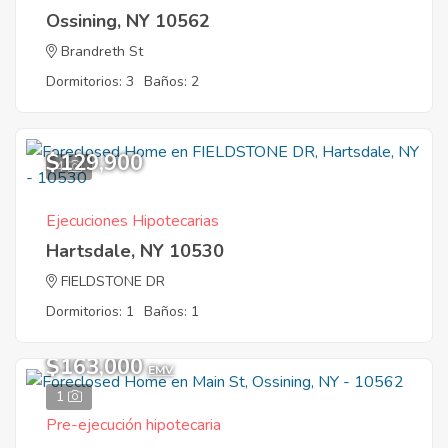
Ossining, NY 10562
Brandreth St
Dormitorios: 3
Baños: 2
$129,900
4
Ejecuciones Hipotecarias
Hartsdale, NY 10530
FIELDSTONE DR
Dormitorios: 1
Baños: 1
$163,000
EMV
1
Pre-ejecución hipotecaria