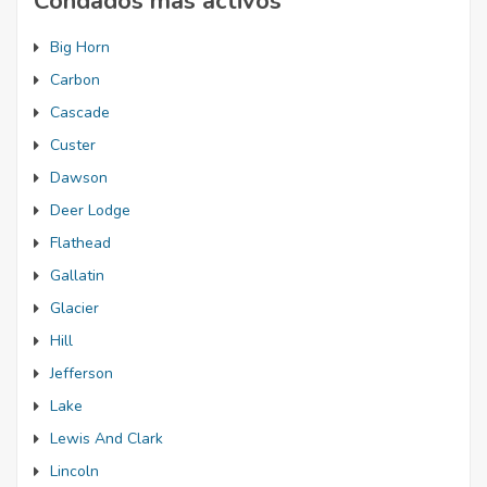
Condados más activos
Big Horn
Carbon
Cascade
Custer
Dawson
Deer Lodge
Flathead
Gallatin
Glacier
Hill
Jefferson
Lake
Lewis And Clark
Lincoln