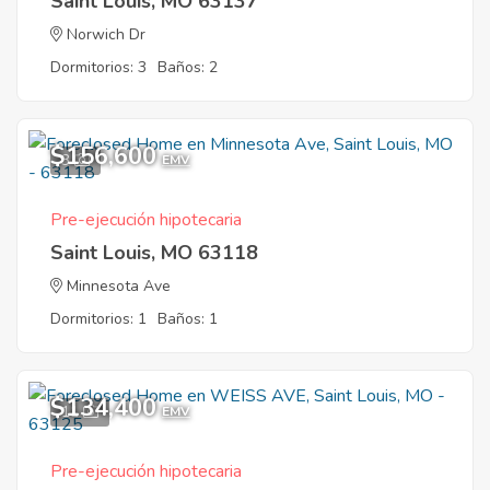
Saint Louis, MO 63137
Norwich Dr
Dormitorios: 3
Baños: 2
$156,600
3
EMV
Pre-ejecución hipotecaria
Saint Louis, MO 63118
Minnesota Ave
Dormitorios: 1
Baños: 1
$134,400
11
EMV
Pre-ejecución hipotecaria