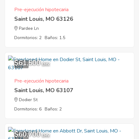
Pre-ejecución hipotecaria
Saint Louis, MO 63126
Pardee Ln
Dormitorios: 2
Baños: 1.5
$61,500
1
EMV
Pre-ejecución hipotecaria
Saint Louis, MO 63107
Dodier St
Dormitorios: 6
Baños: 2
$60,700
1
EMV