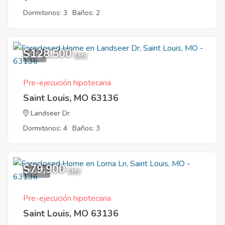
Dormitorios: 3
Baños: 2
$128,500
5
EMV
Pre-ejecución hipotecaria
Saint Louis, MO 63136
Landseer Dr
Dormitorios: 4
Baños: 3
$79,900
10
EMV
Pre-ejecución hipotecaria
Saint Louis, MO 63136