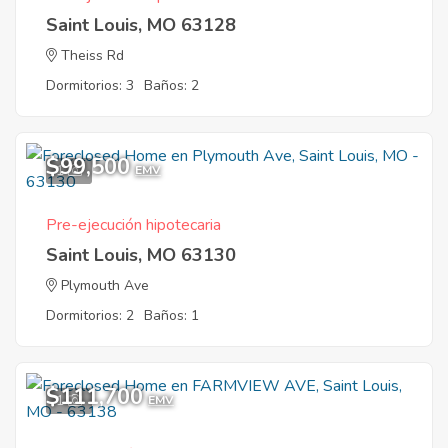
Saint Louis, MO 63128
Theiss Rd
Dormitorios: 3
Baños: 2
$99,500
1
EMV
Pre-ejecución hipotecaria
Saint Louis, MO 63130
Plymouth Ave
Dormitorios: 2
Baños: 1
$111,700
1
EMV