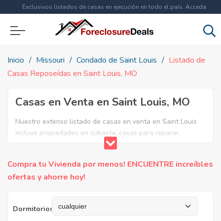
Exclusivos listados de casas en ejecución en todo el país. Acceda
ahora a
más de 1.5 millones
de propiedades!
Inicio
Missouri
Condado de Saint Louis
Listado de
Casas Reposeídas en Saint Louis, MO
Casas en Venta en Saint Louis, MO
Nuestro extenso listado de casas en venta en Saint Louis
incluye propiedades en subasta, casas para reparar,
apartamentos reposeidos por el banco, ejecuciones
bancarias y casas en remate en Saint Louis, MO. Encuentre
Compra tu Vivienda por menos! ENCUENTRE increíbles
lo que necesita y aproveche estas increibles ofertas en
ofertas y ahorre hoy!
Bienes Raíces en Saint Louis, Missouri.
Dormitorios