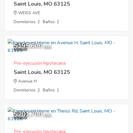
Saint Louis, MO 63125
WEISS AVE
Dormitorios: 2
Baños: 2
$195,600
9
EMV
Pre-ejecución hipotecaria
Saint Louis, MO 63125
Avenue H
Dormitorios: 2
Baños: 1
$201,700
5
EMV
Pre-ejecución hipotecaria