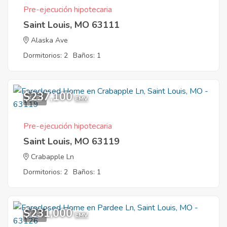
Pre-ejecución hipotecaria
Saint Louis, MO 63111
Alaska Ave
Dormitorios: 2
Baños: 1
$237,100
1
EMV
Pre-ejecución hipotecaria
Saint Louis, MO 63119
Crabapple Ln
Dormitorios: 2
Baños: 1
$231,000
1
EMV