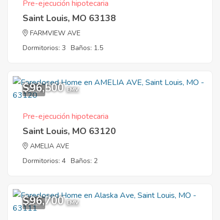
Pre-ejecución hipotecaria
Saint Louis, MO 63138
FARMVIEW AVE
Dormitorios: 3
Baños: 1.5
$96,500
1
EMV
Pre-ejecución hipotecaria
Saint Louis, MO 63120
AMELIA AVE
Dormitorios: 4
Baños: 2
$96,700
1
EMV