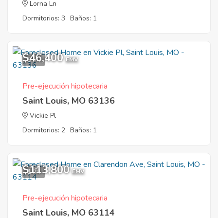
Lorna Ln
Dormitorios: 3
Baños: 1
$46,400
9
EMV
Pre-ejecución hipotecaria
Saint Louis, MO 63136
Vickie Pl
Dormitorios: 2
Baños: 1
$113,800
1
EMV
Pre-ejecución hipotecaria
Saint Louis, MO 63114