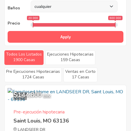
Baños
20 000
600 000
Precio
Apply
Todos Los Listados
Ejecuciones Hipotecarias
1900 Casas
159 Casas
Pre Ejecuciones Hipotecarias
Ventas en Corto
1724 Casas
17 Casas
$144,800
1
EMV
Pre-ejecución hipotecaria
Saint Louis, MO 63136
LANDSEER DR