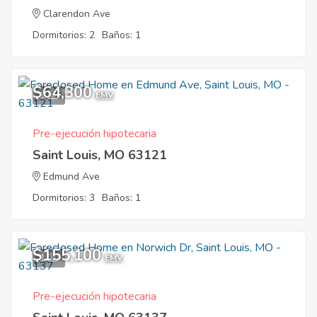
Clarendon Ave
Dormitorios: 2
Baños: 1
$64,300
1
EMV
Pre-ejecución hipotecaria
Saint Louis, MO 63121
Edmund Ave
Dormitorios: 3
Baños: 1
$155,100
1
EMV
Pre-ejecución hipotecaria