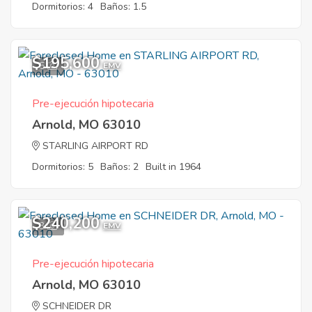
Dormitorios: 4
Baños: 1.5
$195,600
5
EMV
Pre-ejecución hipotecaria
Arnold, MO 63010
STARLING AIRPORT RD
Dormitorios: 5
Baños: 2
Built in 1964
$240,200
3
EMV
Pre-ejecución hipotecaria
Arnold, MO 63010
SCHNEIDER DR