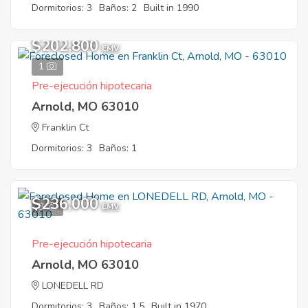
Dormitorios: 3
Baños: 2
Built in 1990
$202,800
EMV
1
Pre-ejecución hipotecaria
Arnold, MO 63010
Franklin Ct
Dormitorios: 3
Baños: 1
$236,000
3
EMV
Pre-ejecución hipotecaria
Arnold, MO 63010
LONEDELL RD
Dormitorios: 3
Baños: 1.5
Built in 1970