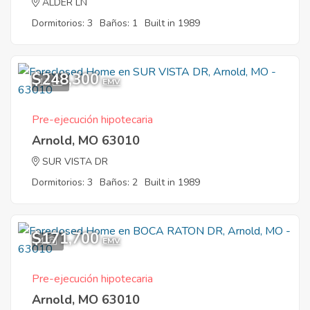
ALDER LN
Dormitorios: 3
Baños: 1
Built in 1989
$248,300
12
EMV
Pre-ejecución hipotecaria
Arnold, MO 63010
SUR VISTA DR
Dormitorios: 3
Baños: 2
Built in 1989
$171,700
4
EMV
Pre-ejecución hipotecaria
Arnold, MO 63010