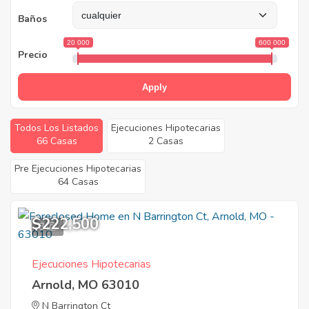
Baños
20 000
600 000
Precio
Apply
Todos Los Listados
Ejecuciones Hipotecarias
66 Casas
2 Casas
Pre Ejecuciones Hipotecarias
64 Casas
$222,500
8
Ejecuciones Hipotecarias
Arnold, MO 63010
N Barrington Ct