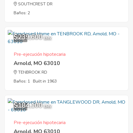
SOUTHCREST DR
Baños: 2
$239,600
2
EMV
Pre-ejecución hipotecaria
Arnold, MO 63010
TENBROOK RD
Baños: 1
Built in 1963
$184,100
1
EMV
Pre-ejecución hipotecaria
Arnold, MO 63010