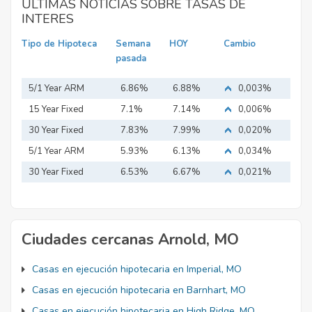
ULTIMAS NOTICIAS SOBRE TASAS DE
INTERES
Tipo de Hipoteca
Semana
HOY
Cambio
pasada
5/1 Year ARM
6.86%
6.88%
0,003%
15 Year Fixed
7.1%
7.14%
0,006%
Mortgage
30 Year Fixed
7.83%
7.99%
0,020%
Mortgage
5/1 Year ARM
5.93%
6.13%
0,034%
30 Year Fixed
6.53%
6.67%
0,021%
Mortgage
Ciudades cercanas Arnold, MO
Casas en ejecución hipotecaria en Imperial, MO
Casas en ejecución hipotecaria en Barnhart, MO
Casas en ejecución hipotecaria en High Ridge, MO