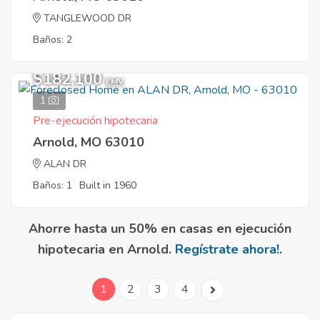
TANGLEWOOD DR
Baños: 2
$182,100
EMV
1
Pre-ejecución hipotecaria
Arnold, MO 63010
ALAN DR
Baños: 1
Built in 1960
Ahorre hasta un 50% en casas en ejecución
hipotecaria en Arnold.
Regístrate ahora!
.
1
2
3
4