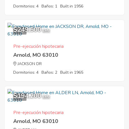
Dormitorios: 4
Baños: 1
Built in 1956
$249,500
5
EMV
Pre-ejecución hipotecaria
Arnold, MO 63010
JACKSON DR
Dormitorios: 4
Baños: 2
Built in 1965
$194,200
1
EMV
Pre-ejecución hipotecaria
Arnold, MO 63010