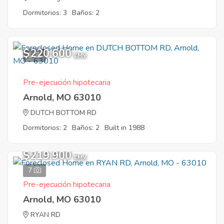
Dormitorios: 3
Baños: 2
$220,600
1
EMV
Pre-ejecución hipotecaria
Arnold, MO 63010
DUTCH BOTTOM RD
Dormitorios: 2
Baños: 2
Built in 1988
$219,900
EMV
7
Pre-ejecución hipotecaria
Arnold, MO 63010
RYAN RD