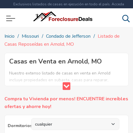
Exclusivos listados de casas en ejecución en todo el país. Acceda
ahora a
más de 1.5 millones
de propiedades!
Inicio
Missouri
Condado de Jefferson
Listado de
Casas Reposeídas en Arnold, MO
Casas en Venta en Arnold, MO
Nuestro extenso listado de casas en venta en Arnold
incluye propiedades en subasta, casas para reparar,
apartamentos reposeidos por el banco, ejecuciones
bancarias y casas en remate en Arnold, MO. Encuentre lo
Compra tu Vivienda por menos! ENCUENTRE increíbles
que necesita y aproveche estas increibles ofertas en Bienes
ofertas y ahorre hoy!
Raíces en Arnold, Missouri.
Dormitorios