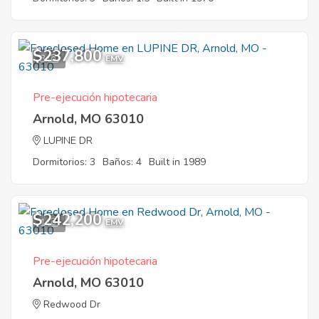
$237,800
3
EMV
Pre-ejecución hipotecaria
Arnold, MO 63010
LUPINE DR
Dormitorios: 3
Baños: 4
Built in 1989
$242,200
1
EMV
Pre-ejecución hipotecaria
Arnold, MO 63010
Redwood Dr