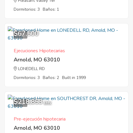
Pleasant Valley Ter
Dormitorios: 3
Baños: 1
$67,500
9
Ejecuciones Hipotecarias
Arnold, MO 63010
LONEDELL RD
Dormitorios: 3
Baños: 2
Built in 1999
$218,853
5
EMV
Pre-ejecución hipotecaria
Arnold, MO 63010