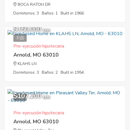
BOCA RATON DR
Dormitorios: 3
Baños: 1
Built in 1966
$156,000
EMV
3
Pre-ejecución hipotecaria
Arnold, MO 63010
KLAHS LN
Dormitorios: 3
Baños: 2
Built in 1954
$107,200
4
EMV
Pre-ejecución hipotecaria
Arnold, MO 63010