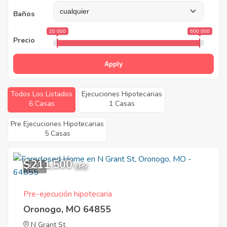
Baños
20 000
600 000
Precio
Apply
Todos Los Listados
Ejecuciones Hipotecarias
6 Casas
1 Casas
Pre Ejecuciones Hipotecarias
5 Casas
$211,500
1
EMV
Pre-ejecución hipotecaria
Oronogo, MO 64855
N Grant St