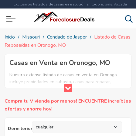
Exclusivos listados de casas en ejecución en todo el país. Acceda
ahora a
más de 1.5 millones
de propiedades!
Inicio
Missouri
Condado de Jasper
Listado de Casas
Reposeídas en Oronogo, MO
Casas en Venta en Oronogo, MO
Nuestro extenso listado de casas en venta en Oronogo
incluye propiedades en subasta, casas para reparar,
apartamentos reposeidos por el banco, ejecuciones
bancarias y casas en remate en Oronogo, MO. Encuentre lo
Compra tu Vivienda por menos! ENCUENTRE increíbles
que necesita y aproveche estas increibles ofertas en Bienes
ofertas y ahorre hoy!
Raíces en Oronogo, Missouri.
Dormitorios