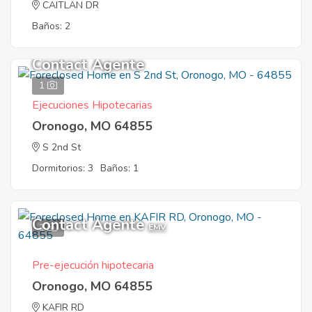
CAITLAN DR
Baños: 2
Contact Agente
1
Ejecuciones Hipotecarias
Oronogo, MO 64855
S 2nd St
Dormitorios: 3
Baños: 1
Contact Agente
1
EMV
Pre-ejecución hipotecaria
Oronogo, MO 64855
KAFIR RD