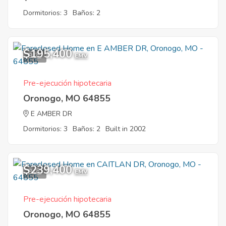
Dormitorios: 3
Baños: 2
$195,400
9
EMV
Pre-ejecución hipotecaria
Oronogo, MO 64855
E AMBER DR
Dormitorios: 3
Baños: 2
Built in 2002
$239,400
3
EMV
Pre-ejecución hipotecaria
Oronogo, MO 64855