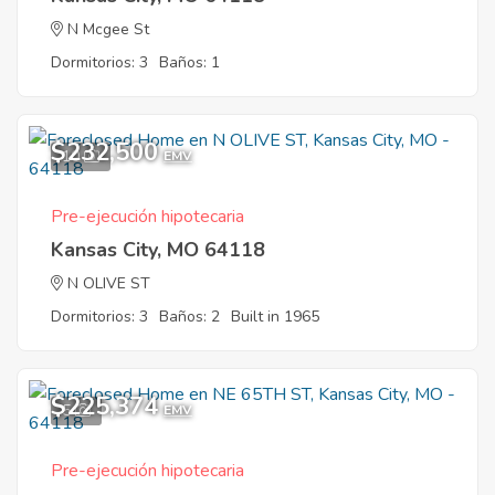
N Mcgee St
Dormitorios: 3
Baños: 1
$232,500
10
EMV
Pre-ejecución hipotecaria
Kansas City, MO 64118
N OLIVE ST
Dormitorios: 3
Baños: 2
Built in 1965
$225,374
5
EMV
Pre-ejecución hipotecaria