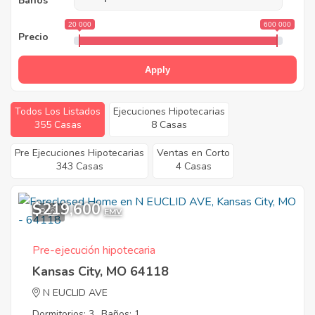
Baños
20 000
600 000
Precio
Apply
Todos Los Listados
Ejecuciones Hipotecarias
355 Casas
8 Casas
Pre Ejecuciones Hipotecarias
Ventas en Corto
343 Casas
4 Casas
$219,600
8
EMV
Pre-ejecución hipotecaria
Kansas City, MO 64118
N EUCLID AVE
Dormitorios: 3
Baños: 1