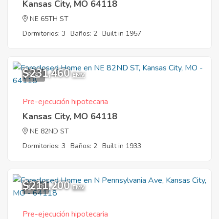
Kansas City, MO 64118
NE 65TH ST
Dormitorios: 3
Baños: 2
Built in 1957
$231,460
3
EMV
Pre-ejecución hipotecaria
Kansas City, MO 64118
NE 82ND ST
Dormitorios: 3
Baños: 2
Built in 1933
$211,200
10
EMV
Pre-ejecución hipotecaria