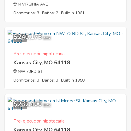
N VIRGINIA AVE
Dormitorios: 3
Baños: 2
Built in 1961
$240,173
7
EMV
Pre-ejecución hipotecaria
Kansas City, MO 64118
NW 73RD ST
Dormitorios: 3
Baños: 3
Built in 1958
$232,400
1
EMV
Pre-ejecución hipotecaria
Kansas City, MO 64118