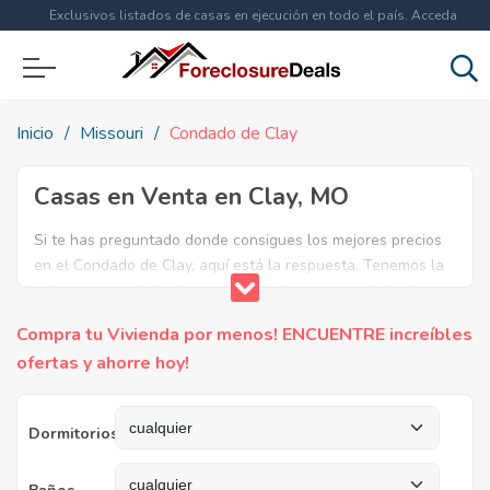
Exclusivos listados de casas en ejecución en todo el país. Acceda
ahora a
más de 1.5 millones
de propiedades!
Inicio
Missouri
Condado de Clay
Casas en Venta en Clay, MO
Si te has preguntado donde consigues los mejores precios
en el Condado de Clay, aquí está la respuesta. Tenemos la
lista mas completa de casas en venta en el condado de
Clay. ¿Por qué pagar más si puedes comprar por menos?
Compra tu Vivienda por menos! ENCUENTRE increíbles
Ahorra en grande y compra casas reposeídas en el
ofertas y ahorre hoy!
Condado de Clay, MO.
Dormitorios