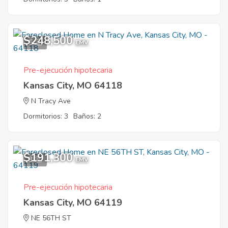
$248,500
5
EMV
Pre-ejecución hipotecaria
Kansas City, MO 64118
N Tracy Ave
Dormitorios: 3
Baños: 2
$191,300
3
EMV
Pre-ejecución hipotecaria
Kansas City, MO 64119
NE 56TH ST