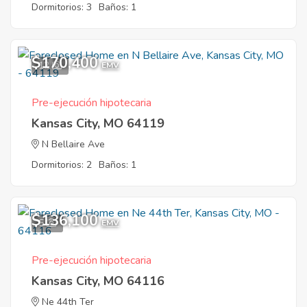
Dormitorios: 3
Baños: 1
$170,400
12
EMV
Pre-ejecución hipotecaria
Kansas City, MO 64119
N Bellaire Ave
Dormitorios: 2
Baños: 1
$136,100
5
EMV
Pre-ejecución hipotecaria
Kansas City, MO 64116
Ne 44th Ter