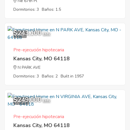
Ne 67th Pl
Dormitorios: 3
Baños: 1.5
$243,100
1
EMV
Pre-ejecución hipotecaria
Kansas City, MO 64118
N PARK AVE
Dormitorios: 3
Baños: 2
Built in 1957
$249,000
12
EMV
Pre-ejecución hipotecaria
Kansas City, MO 64118