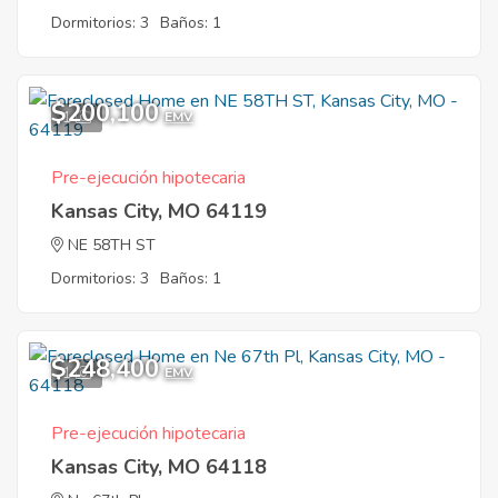
Dormitorios: 3
Baños: 1
$200,100
1
EMV
Pre-ejecución hipotecaria
Kansas City, MO 64119
NE 58TH ST
Dormitorios: 3
Baños: 1
$248,400
1
EMV
Pre-ejecución hipotecaria
Kansas City, MO 64118