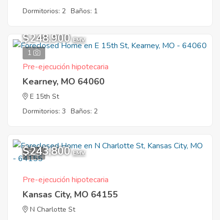
Dormitorios: 2
Baños: 1
$248,900
EMV
1
Pre-ejecución hipotecaria
Kearney, MO 64060
E 15th St
Dormitorios: 3
Baños: 2
$243,800
6
EMV
Pre-ejecución hipotecaria
Kansas City, MO 64155
N Charlotte St