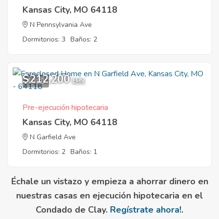
Kansas City, MO 64118
N Pennsylvania Ave
Dormitorios: 3
Baños: 2
$212,200
10
EMV
Pre-ejecución hipotecaria
Kansas City, MO 64118
N Garfield Ave
Dormitorios: 2
Baños: 1
Échale un vistazo y empieza a ahorrar dinero en
nuestras casas en ejecución hipotecaria en el
Condado de Clay.
Regístrate ahora!
.