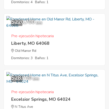
Dormitorios: 4
Baños: 1
$220,700
3
EMV
Pre-ejecución hipotecaria
Liberty, MO 64068
Old Manor Rd
Dormitorios: 3
Baños: 1
$28,710
9
EMV
Pre-ejecución hipotecaria
Excelsior Springs, MO 64024
N Titus Ave